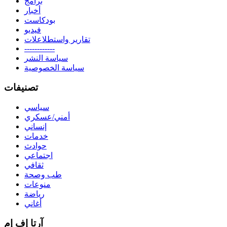
برامج
أخبار
بودكاست
فيديو
تقارير واستطلاعلات
------------
سياسة النشر
سياسة الخصوصية
تصنيفات
سياسي
أمني/عسكري
إنساني
خدمات
حوادث
اجتماعي
ثقافي
طب وصحة
منوعات
رياضة
أغاني
آرتا إف إم