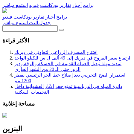
برامج
أخبار
تقارير
بودكاست
فيديو
استمع مباشر
برامج
أخبار
تقارير
بودكاست
فيديو
جدول البث
استمع مباشر
الأكثر قراءة
افتتاح المصرف الزراعي التعاوني في ديريك
ارتفاع سعر الفروج في ديريك إلى 49 ألف ل.س للكيلو الواحد
تمديد مهلة تبديل العملة القديمة في الحسكة والرقة ودير
الزور حتى الـ 20 من الشهر الجاري
استمرار الضخ التجريبي بعد إصلاح خط الجر الرئيسي بقطر
1200 مم
دائرة المياه في الدرباسية تمنع حفر الآبار العشوائية داخل
التجمعات السكنية
مساحة إعلانية
البنزين