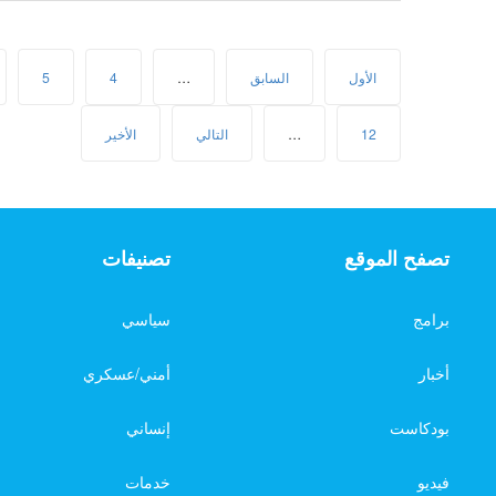
الأول
السابق
…
4
5
12
…
التالي
الأخير
تصفح الموقع
تصنيفات
برامج
سياسي
أخبار
أمني/عسكري
بودكاست
إنساني
فيديو
خدمات