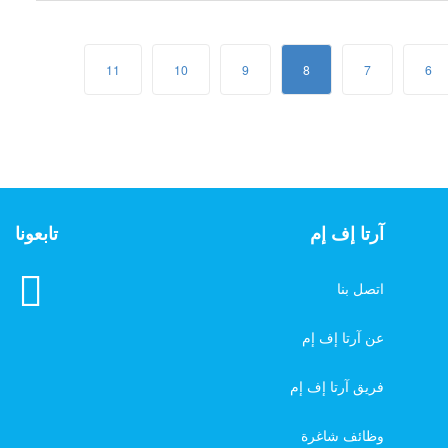
11
10
9
8
7
6
آرتا إف إم
تابعونا
اتصل بنا
عن آرتا إف إم
فريق آرتا إف إم
وظائف شاغرة