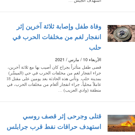
استهدف الجيش …
وفاة طفل وإصابة ثلاثة آخرين إثر
انفجار لغم من مخلفات الحرب في
حلب
الأربعاء 10 / مارس / 2021
قضى طفل متأثراً بجراح كان أصيب بها مع ثلاثة آخرين،
جراء انفجار لغم من مخلفات الحرب في حي (الميسَّر)
بمدينة حلب. وتأتي هذه الحادثة بعد يومين على مقتل 18
عاملاً محلياً، جراء انفجار ألغام من مخلفات الحرب، في
منطقة (وادي العزيب) …
قتلى وجرحى إثر قصف روسي
استهدف حراقات نفط قرب جرابلس