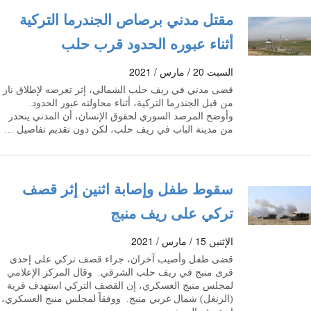
مقتل مدني برصاص الجندرما التركية
أثناء عبوره الحدود قرب حلب
السبت 20 / مارس / 2021
قضى مدني في ريف حلب الشمالي، إثر تعرضه لإطلاق نار
من قبل الجندرما التركية، أثناء محاولته عبور الحدود.
وأوضح المرصد السوري لحقوق الإنسان، أن المدني ينحدر
من مدينة الباب في ريف حلب، لكن دون تقديم تفاصيل …
سقوط طفل وإصابة اثنين إثر قصف
تركي على ريف منبج
الإثنين 15 / مارس / 2021
قضى طفل وأصيب آخران، جراء قصف تركي على إحدى
قرى منبج في ريف حلب الشرقي. وقال المركز الإعلامي
لمجلس منبج العسكري، إن القصف التركي استهدف قرية
(الزنغل) شمال غربي منبج. ووفقاً لمجلس منبج العسكري،