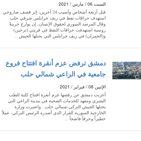
السبت 06 / مارس / 2021
قتل أربعة أشخاص وأصيب 24 آخرين، إثر قصف صاروخي
استهدف حراقات نفط في ريف جرابلس شرقي حلب.
وقال المرصد السوري لحقوق الإنسان، إن بوارج حربيةً
روسية استهدفت حراقات النفط في قريتي (ترحين)
و(الحمران) في ريف جرابلس التي يحتلها الجيش …
دمشق ترفض عزم أنقرة افتتاح فروع
جامعية في الراعي شمالي حلب
الإثنين 08 / فبراير / 2021
أعربت دمشق عن رفضها عزم أنقرة افتتاح كلية للطب
البشري ومعهد للخدمات الصحية في مدينة الراعي التي
يحتلها الجيش التركي شمالي حلب. واعتبرت وزارة
الخارجية السورية القرار الذي أصدره الرئيس التركي، عملاً
خطيراً وخرقاً فاضحاً …