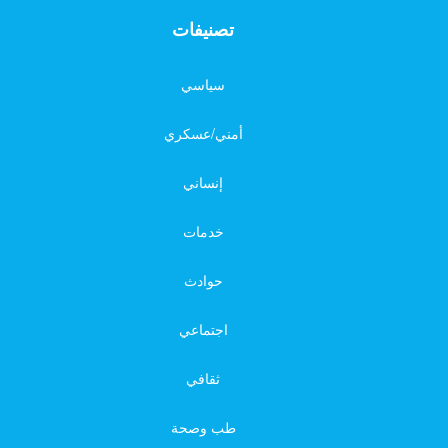
تصنيفات
سياسي
أمني/عسكري
إنساني
خدمات
حوادث
اجتماعي
ثقافي
طب وصحة