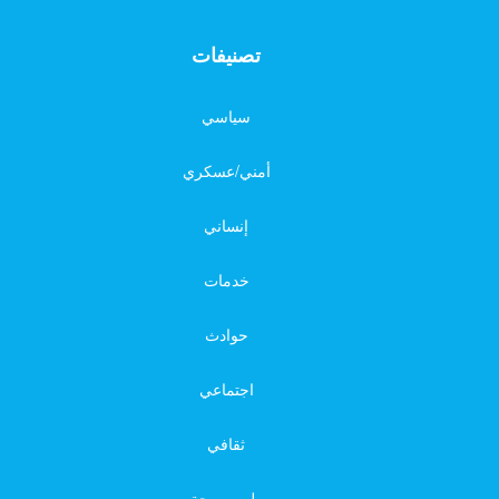
تصنيفات
سياسي
أمني/عسكري
إنساني
خدمات
حوادث
اجتماعي
ثقافي
طب وصحة