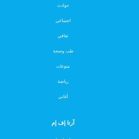
حوادث
اجتماعي
ثقافي
طب وصحة
منوعات
رياضة
أغاني
آرتا إف إم