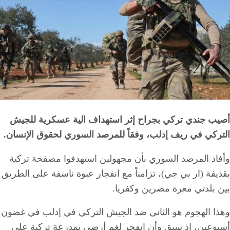
أصيب جندي تركي بجراح إثر استهداف الية عسكرية للجيش
التركي في ريف إدلب، وفقاً للمرصد السوري لحقوق الإنسان.
وأفاد المرصد السوري بأن مجهولين استهدفوا مصفحة تركية
بقذيفة (ار بي جي)، تزامناً مع انفجار عبوة ناسفة على الطريق
بين بلدتي معرة مصرين وكفريا.
وهذا الهجوم هو الثاني ضد الجيش التركي في إدلب في غضون
أسبوعين، إذ سبق وأن انفجر لغم أرضي بمدرعة تركية على