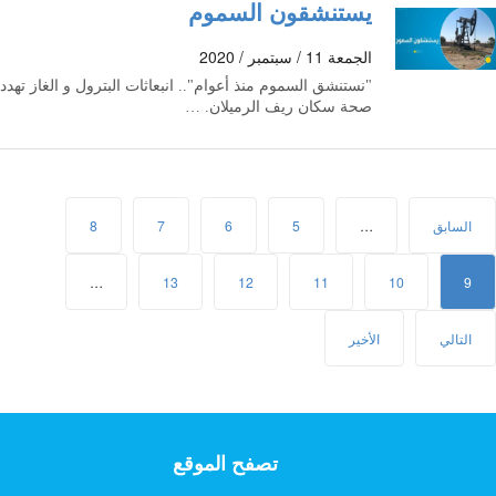
يستنشقون السموم
الجمعة 11 / سبتمبر / 2020
"نستنشق السموم منذ أعوام".. انبعاثات البترول و الغاز تهدد
صحة سكان ريف الرميلان. …
السابق
…
5
6
7
8
…
13
12
11
10
9
التالي
الأخير
تصفح الموقع