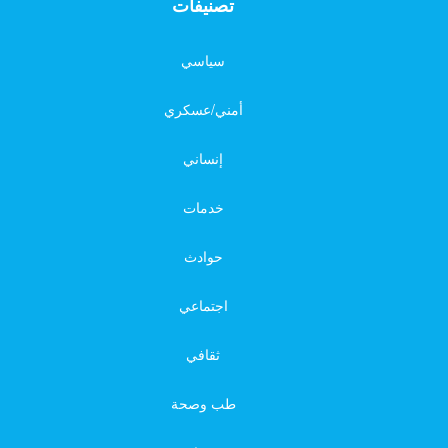
تصنيفات
سياسي
أمني/عسكري
إنساني
خدمات
حوادث
اجتماعي
ثقافي
طب وصحة