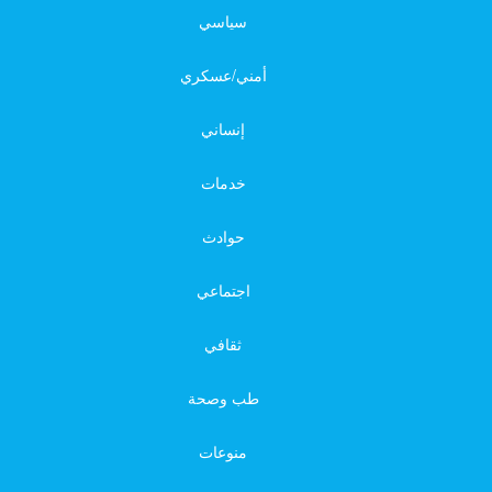
سياسي
أمني/عسكري
إنساني
خدمات
حوادث
اجتماعي
ثقافي
طب وصحة
منوعات