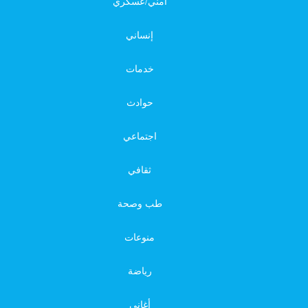
أمني/عسكري
إنساني
خدمات
حوادث
اجتماعي
ثقافي
طب وصحة
منوعات
رياضة
أغاني