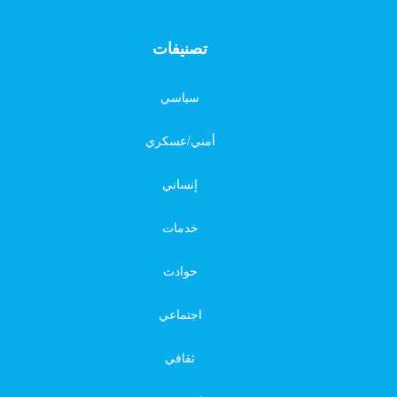
تصنيفات
سياسي
أمني/عسكري
إنساني
خدمات
حوادث
اجتماعي
ثقافي