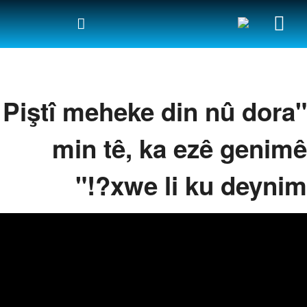
"Piştî meheke din nû dora
min tê, ka ezê genimê
xwe li ku deynim?!"