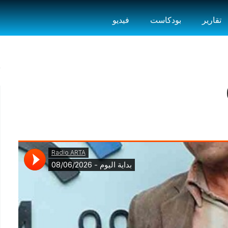
تقارير
بودكاست
فيديو