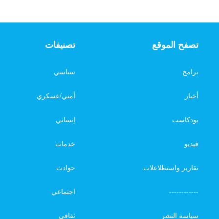
تصفح الموقع
تصنيفات
برامج
سياسي
أخبار
أمني/عسكري
بودكاست
إنساني
فيديو
خدمات
تقارير واستطلاعلات
حوادث
------------
اجتماعي
سياسة النشر
ثقافي