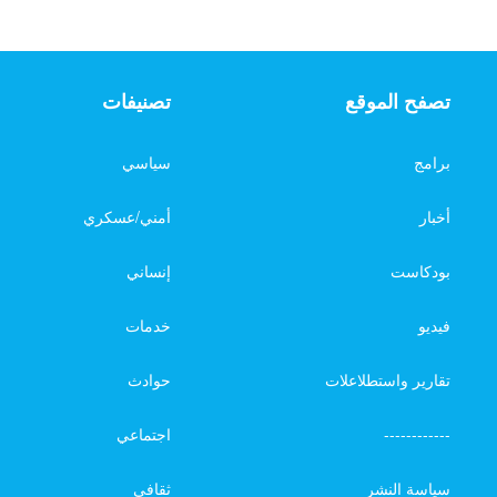
تصفح الموقع
تصنيفات
برامج
سياسي
أخبار
أمني/عسكري
بودكاست
إنساني
فيديو
خدمات
تقارير واستطلاعلات
حوادث
------------
اجتماعي
سياسة النشر
ثقافي