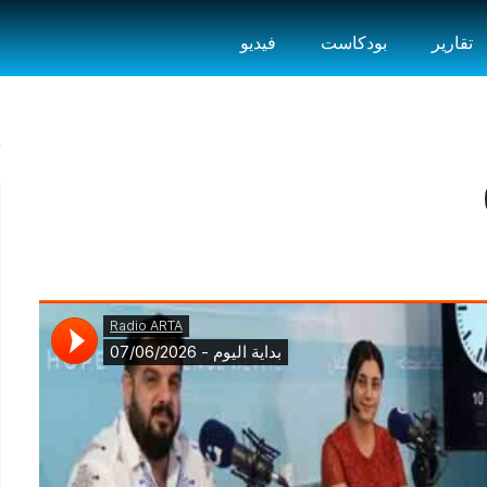
تقارير
بودكاست
فيديو