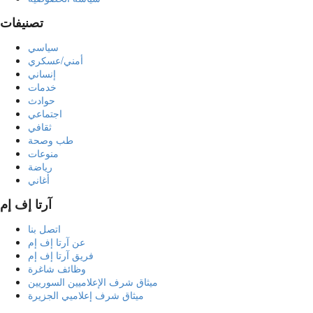
تصنيفات
سياسي
أمني/عسكري
إنساني
خدمات
حوادث
اجتماعي
ثقافي
طب وصحة
منوعات
رياضة
أغاني
آرتا إف إم
اتصل بنا
عن آرتا إف إم
فريق آرتا إف إم
وظائف شاغرة
ميثاق شرف الإعلاميين السوريين
ميثاق شرف إعلاميي الجزيرة