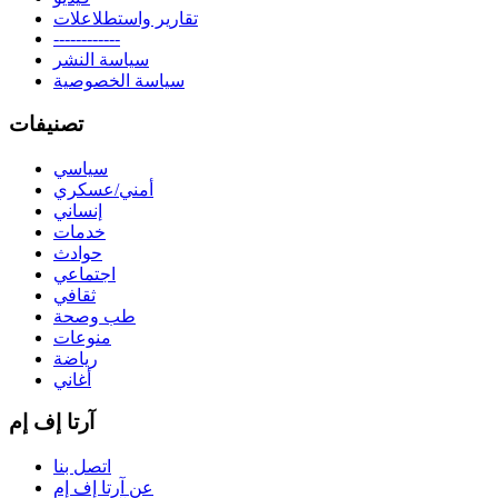
تقارير واستطلاعلات
------------
سياسة النشر
سياسة الخصوصية
تصنيفات
سياسي
أمني/عسكري
إنساني
خدمات
حوادث
اجتماعي
ثقافي
طب وصحة
منوعات
رياضة
أغاني
آرتا إف إم
اتصل بنا
عن آرتا إف إم