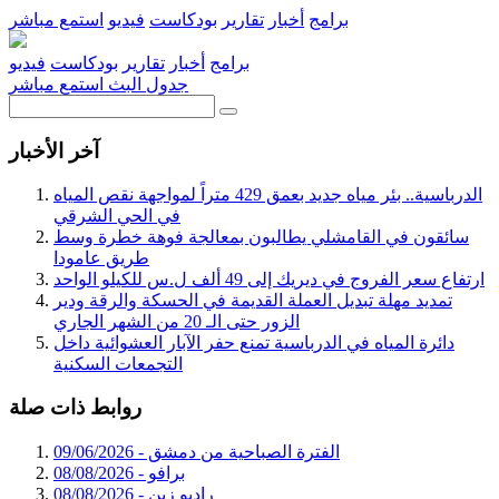
برامج
أخبار
تقارير
بودكاست
فيديو
استمع مباشر
برامج
أخبار
تقارير
بودكاست
فيديو
جدول البث
استمع مباشر
آخر الأخبار
الدرباسية.. بئر مياه جديد بعمق 429 متراً لمواجهة نقص المياه
في الحي الشرقي
سائقون في القامشلي يطالبون بمعالجة فوهة خطرة وسط
طريق عامودا
ارتفاع سعر الفروج في ديريك إلى 49 ألف ل.س للكيلو الواحد
تمديد مهلة تبديل العملة القديمة في الحسكة والرقة ودير
الزور حتى الـ 20 من الشهر الجاري
دائرة المياه في الدرباسية تمنع حفر الآبار العشوائية داخل
التجمعات السكنية
روابط ذات صلة
الفترة الصباحية من دمشق - 09/06/2026
برافو - 08/08/2026
راديو زين - 08/08/2026