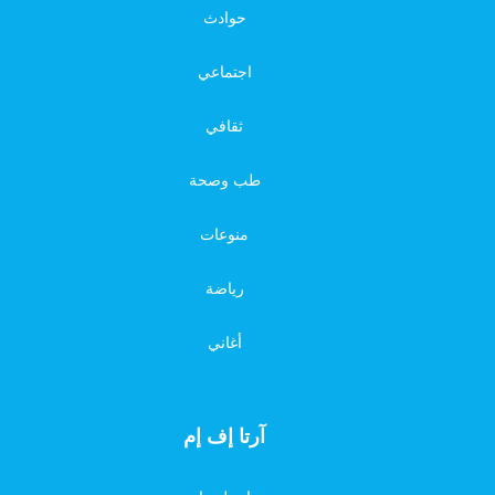
حوادث
اجتماعي
ثقافي
طب وصحة
منوعات
رياضة
أغاني
آرتا إف إم