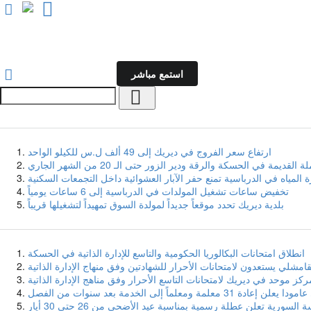
فيديو
بودكاست
تقارير
أخبار
برامج
استمع مباشر
جدول البث
ارتفاع سعر الفروج في ديريك إلى 49 ألف ل.س للكيلو الواحد
قديمة في الحسكة والرقة ودير الزور حتى الـ 20 من الشهر الجاري
ة المياه في الدرباسية تمنع حفر الآبار العشوائية داخل التجمعات السكنية
تخفيض ساعات تشغيل المولدات في الدرباسية إلى 6 ساعات يومياً
بلدية ديريك تحدد موقعاً جديداً لمولدة السوق تمهيداً لتشغيلها قريباً
انطلاق امتحانات البكالوريا الحكومية والتاسع للإدارة الذاتية في الحسكة
ركز موحد في ديريك لامتحانات التاسع الأحرار وفق مناهج الإدارة الذاتية
لمة ومعلماً إلى الخدمة بعد سنوات من الفصل
 السورية تعلن عطلة رسمية بمناسبة عيد الأضحى من 26 حتى 30 أيار