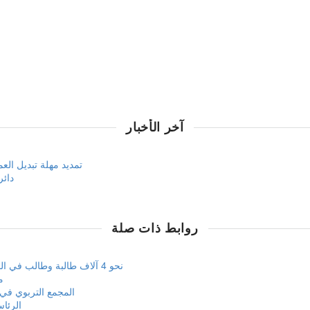
آخر الأخبار
تمديد مهلة تبديل العملة ال
دائر
روابط ذات صلة
نحو 4 آلاف طالبة وطالب في القامشلي يستعدون لامتحانات الأحرار للشهادتين وفق منهاج الإدارة الذاتية
م
المجمع التربوي في عامودا يعلن إعادة 31 مع
الرئاسة