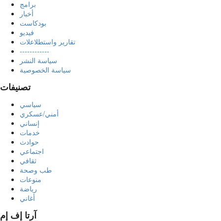
برامج
أخبار
بودكاست
فيديو
تقارير واستطلاعلات
------------
سياسة النشر
سياسة الخصوصية
تصنيفات
سياسي
أمني/عسكري
إنساني
خدمات
حوادث
اجتماعي
ثقافي
طب وصحة
منوعات
رياضة
أغاني
آرتا إف إم