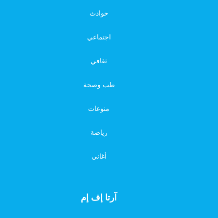
حوادث
اجتماعي
ثقافي
طب وصحة
منوعات
رياضة
أغاني
آرتا إف إم